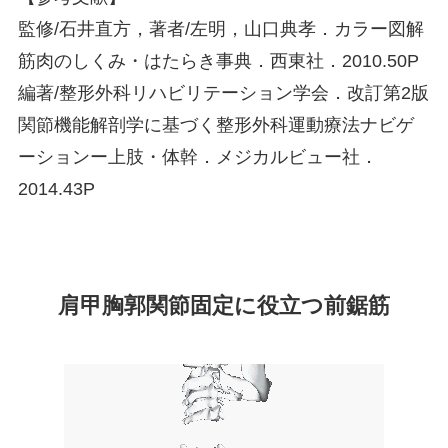
監修/石井直方，著者/左明，山口典孝．カラー図解
筋肉のしくみ・はたらき事典．西東社．2010.50P
編著/整形外科リハビリテーション学会．改訂第2版
関節機能解剖学に基づく整形外科運動療法ナビゲ
ーションー上肢・体幹．メジカルビュー社．
2014.43P
肩甲胸郭関節固定に役立つ前鋸筋