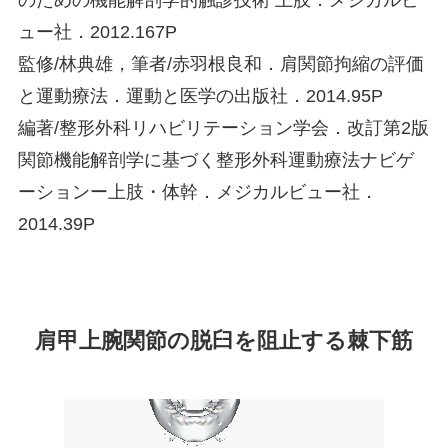
のための機能解剖学的触診技術 上肢．メジカルビ
ュー社．2012.167P
監修/林典雄，筆者/赤羽根良和．肩関節拘縮の評価
と運動療法．運動と医学の出版社．2014.95P
編著/整形外科リハビリテーション学会．改訂第2版
関節機能解剖学に基づく整形外科運動療法ナビゲ
ーションー上肢・体幹．メジカルビュー社．
2014.39P
肩甲上腕関節の脱臼を阻止する棘下筋