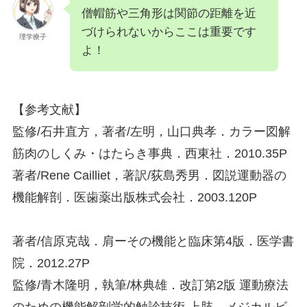
僧帽筋や三角形は関節の距離を近
づけられないからここは重要です
理学療子
よ！
【参考文献】
監修/石井直方，著者/左明，山口典孝．カラー図解
筋肉のしくみ・はたらき事典．西東社．2010.35P
著者/Rene Cailliet，著訳/荻島秀男．図説運動器の
機能解剖．医歯薬出版株式会社．2003.120P
著者/信原克哉．肩ーその機能と臨床第4版．医学書
院．2012.27P
監修/青木隆明，執筆/林典雄．改訂第2版 運動療法