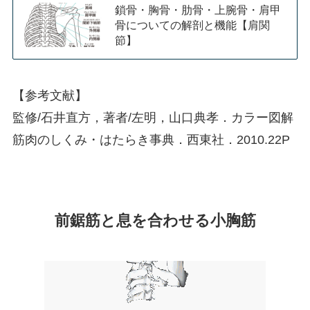
鎖骨・胸骨・肋骨・上腕骨・肩甲
骨についての解剖と機能【肩関
節】
【参考文献】
監修/石井直方，著者/左明，山口典孝．カラー図解
筋肉のしくみ・はたらき事典．西東社．2010.22P
前鋸筋と息を合わせる小胸筋