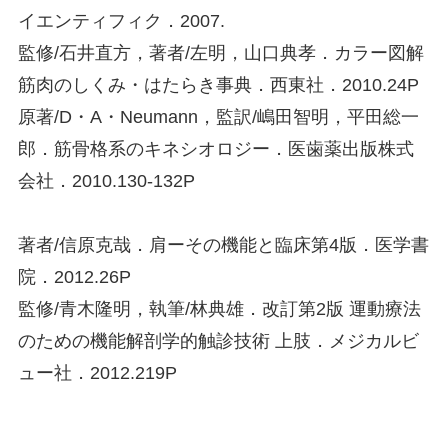
イエンティフィク．2007.
監修/石井直方，著者/左明，山口典孝．カラー図解
筋肉のしくみ・はたらき事典．西東社．2010.24P
原著/D・A・Neumann，監訳/嶋田智明，平田総一
郎．筋骨格系のキネシオロジー．医歯薬出版株式
会社．2010.130-132P
著者/信原克哉．肩ーその機能と臨床第4版．医学書
院．2012.26P
監修/青木隆明，執筆/林典雄．改訂第2版 運動療法
のための機能解剖学的触診技術 上肢．メジカルビ
ュー社．2012.219P