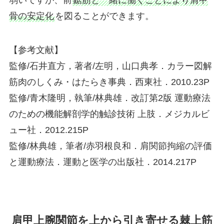
骨の安定化
を図ることができます。
【参考文献】
監修/石井直方，著者/左明，山口典孝．カラー図解
筋肉のしくみ・はたらき事典．西東社．2010.23P
監修/青木隆明，執筆/林典雄．改訂第2版 運動療法
のための機能解剖学的触診技術 上肢．メジカルビ
ュー社．2012.215P
監修/林典雄，筆者/赤羽根良和．肩関節拘縮の評価
と運動療法．運動と医学の出版社．2014.217P
肩甲上腕関節を上から引き寄せる棘上筋