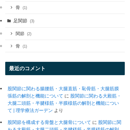
骨
(1)
足関節
(3)
関節
(2)
骨
(1)
最近のコメント
股関節に関わる腸腰筋・大腿直筋・恥骨筋・大腿筋膜
張筋の解剖と機能について
に
股関節に関わる大殿筋・
大腿二頭筋・半腱様筋・半膜様筋の解剖と機能につい
て | 理学療法ガーデン
より
股関節を構成する骨盤と大腿骨について
に
股関節に関
わる大殿筋・大腿二頭筋・半腱様筋・半膜様筋の解剖