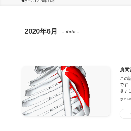
ホーム
2020年
6月
2020年6月
– date –
肩関
この
です
きま
202