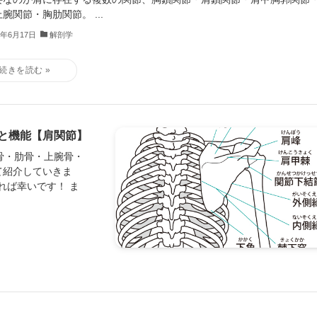
腕関節・胸肋関節。 ...
0年6月17日
解剖学
と機能【肩関節】
骨・肋骨・上腕骨・
て紹介していきま
れば幸いです！ ま