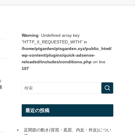
Warning
: Undefined array key
"HTTP_X_REQUESTED_WITH" in
/home/ptgarden/ptsgarden.xyz/public_html/
wp-content/plugins/quick-adsense-
reloaded/includes/conditions.php
on line
107
の
書
最近の投稿
足関節の動き(背屈・底屈、内反・外反)につい