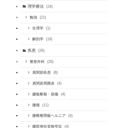
理学療法
(24)
(21)
勉強
(1)
生理学
(19)
解剖学
疾患
(26)
(26)
整形外科
(8)
肩関節疾患
(4)
肩関節周囲炎
(4)
腱板断裂・損傷
(11)
腰痛
(4)
腰椎椎間板ヘルニア
(4)
腰部脊柱管狭窄症