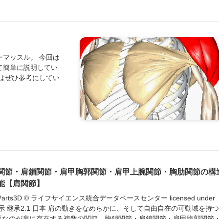
マッスル。 今回は
て簡単に説明してい
はぜひ参考にしてい
関節・肩鎖関節・肩甲胸郭関節・肩甲上腕関節・胸肋関節の構
能【肩関節】
yParts3D © ライフサイエンス統合データベースセンター licensed under
示 継承2.1 日本 肩の動きをなめらかに、そして自由自在の可動域を持
要なのが肩に存在する複数の関節、胸鎖関節・肩鎖関節・肩甲胸郭関節