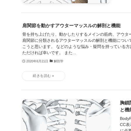
肩関節を動かすアウターマッスルの解剖と機能
骨を持ち上げたり、動かしたりするメインの筋肉、アウター
肩関節に分類されるアウターマッスルの解剖と機能につい
こうと思います。 などのような悩み・疑問を持っている方
ただければ幸いです。 また...
2020年6月21日
解剖学
胸鎖
と機
Bod
CC表
に必