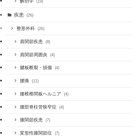
解剖学
(19)
疾患
(26)
整形外科
(26)
肩関節疾患
(8)
肩関節周囲炎
(4)
腱板断裂・損傷
(4)
腰痛
(11)
腰椎椎間板ヘルニア
(4)
腰部脊柱管狭窄症
(4)
膝関節疾患
(7)
変形性膝関節症
(7)