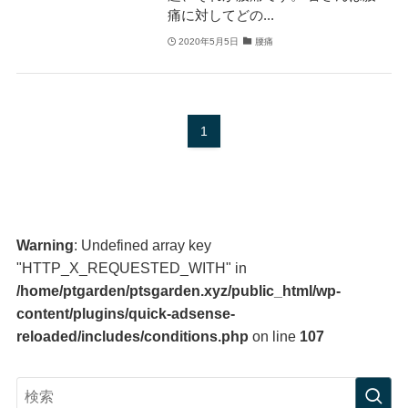
痛に対してどの...
2020年5月5日
腰痛
1
Warning
: Undefined array key
"HTTP_X_REQUESTED_WITH" in
/home/ptgarden/ptsgarden.xyz/public_html/wp-
content/plugins/quick-adsense-
reloaded/includes/conditions.php
on line
107