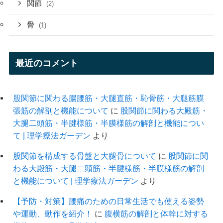
関節
(2)
骨
(1)
最近のコメント
股関節に関わる腸腰筋・大腿直筋・恥骨筋・大腿筋膜
張筋の解剖と機能について
に
股関節に関わる大殿筋・
大腿二頭筋・半腱様筋・半膜様筋の解剖と機能につい
て | 理学療法ガーデン
より
股関節を構成する骨盤と大腿骨について
に
股関節に関
わる大殿筋・大腿二頭筋・半腱様筋・半膜様筋の解剖
と機能について | 理学療法ガーデン
より
【予防・対策】腰痛のための日常生活でも使える姿勢
や運動、動作を紹介！
に
腹横筋の解剖と体幹に対する