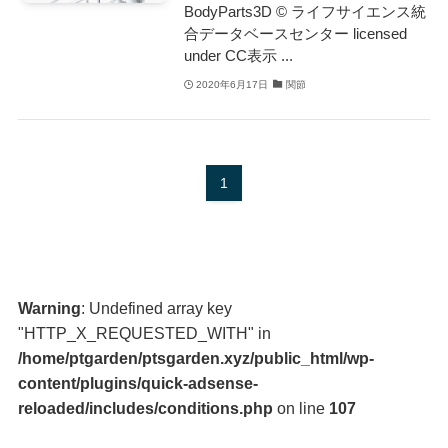
BodyParts3D © ライフサイエンス統
合データベースセンター licensed
under CC表示 ...
2020年6月17日
関節
1
Warning
: Undefined array key
"HTTP_X_REQUESTED_WITH" in
/home/ptgarden/ptsgarden.xyz/public_html/wp-
content/plugins/quick-adsense-
reloaded/includes/conditions.php
on line
107