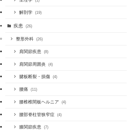
(1)
解剖学
(19)
疾患
(26)
整形外科
(26)
肩関節疾患
(8)
肩関節周囲炎
(4)
腱板断裂・損傷
(4)
腰痛
(11)
腰椎椎間板ヘルニア
(4)
腰部脊柱管狭窄症
(4)
膝関節疾患
(7)