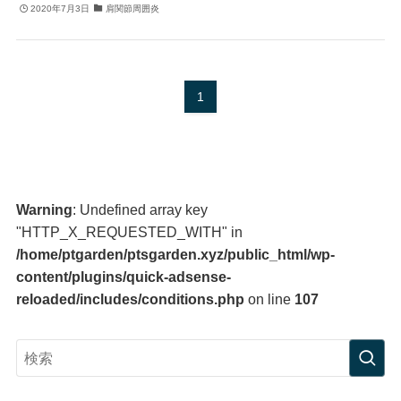
2020年7月3日
肩関節周囲炎
1
Warning
: Undefined array key
"HTTP_X_REQUESTED_WITH" in
/home/ptgarden/ptsgarden.xyz/public_html/wp-
content/plugins/quick-adsense-
reloaded/includes/conditions.php
on line
107