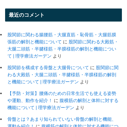
最近のコメント
股関節に関わる腸腰筋・大腿直筋・恥骨筋・大腿筋膜
張筋の解剖と機能について
に
股関節に関わる大殿筋・
大腿二頭筋・半腱様筋・半膜様筋の解剖と機能につい
て | 理学療法ガーデン
より
股関節を構成する骨盤と大腿骨について
に
股関節に関
わる大殿筋・大腿二頭筋・半腱様筋・半膜様筋の解剖
と機能について | 理学療法ガーデン
より
【予防・対策】腰痛のための日常生活でも使える姿勢
や運動、動作を紹介！
に
腹横筋の解剖と体幹に対する
機能について | 理学療法ガーデン
より
骨盤とは？あまり知られていない骨盤の解剖と機能、
運動を紹介！
に
腹横筋の解剖と体幹に対する機能につ