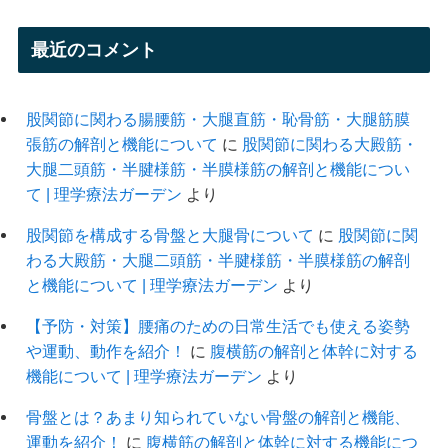
最近のコメント
股関節に関わる腸腰筋・大腿直筋・恥骨筋・大腿筋膜
張筋の解剖と機能について
に
股関節に関わる大殿筋・
大腿二頭筋・半腱様筋・半膜様筋の解剖と機能につい
て | 理学療法ガーデン
より
股関節を構成する骨盤と大腿骨について
に
股関節に関
わる大殿筋・大腿二頭筋・半腱様筋・半膜様筋の解剖
と機能について | 理学療法ガーデン
より
【予防・対策】腰痛のための日常生活でも使える姿勢
や運動、動作を紹介！
に
腹横筋の解剖と体幹に対する
機能について | 理学療法ガーデン
より
骨盤とは？あまり知られていない骨盤の解剖と機能、
運動を紹介！
に
腹横筋の解剖と体幹に対する機能につ