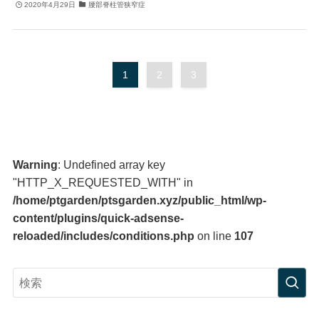
2020年4月29日
腰部脊柱管狭窄症
1
2
3
Warning
: Undefined array key
"HTTP_X_REQUESTED_WITH" in
/home/ptgarden/ptsgarden.xyz/public_html/wp-
content/plugins/quick-adsense-
reloaded/includes/conditions.php
on line
107