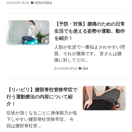
2020年7月3日
肩関節周囲炎
【予防・対策】腰痛のための日常
生活でも使える姿勢や運動、動作
を紹介！
人類が生涯で一番悩まされやすい問
題、それが腰痛です。 皆さんは腰
痛に対してどの...
2020年5月5日
腰痛
【リハビリ】腰部脊柱管狭窄症で
行う運動療法の内容について紹
介！
症状が強くなるごとに身体能力が低
下しやすい腰部脊柱管狭窄症。 今
回は腰部脊柱管...