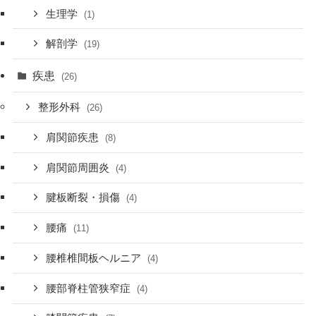
生理学
(1)
解剖学
(19)
疾患
(26)
整形外科
(26)
肩関節疾患
(8)
肩関節周囲炎
(4)
腱板断裂・損傷
(4)
腰痛
(11)
腰椎椎間板ヘルニア
(4)
腰部脊柱管狭窄症
(4)