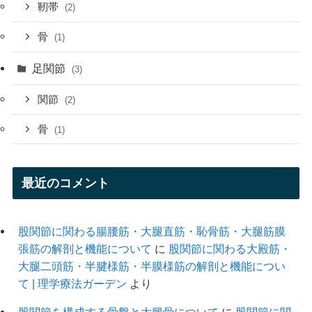
靭帯
(2)
骨
(1)
足関節
(3)
関節
(2)
骨
(1)
最近のコメント
股関節に関わる腸腰筋・大腿直筋・恥骨筋・大腿筋膜
張筋の解剖と機能について
に
股関節に関わる大殿筋・
大腿二頭筋・半腱様筋・半膜様筋の解剖と機能につい
て | 理学療法ガーデン
より