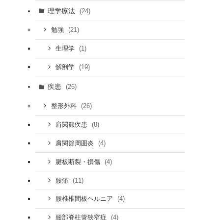
理学療法
(24)
(21)
勉強
(1)
生理学
(19)
解剖学
疾患
(26)
(26)
整形外科
(8)
肩関節疾患
(4)
肩関節周囲炎
(4)
腱板断裂・損傷
(11)
腰痛
(4)
腰椎椎間板ヘルニア
(4)
腰部脊柱管狭窄症