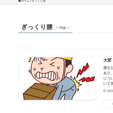
ホーム
ぎっくり腰
ぎっくり腰
– tag –
大変
腰を
あり
につ
いて学
202