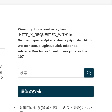
Warning
: Undefined array key
"HTTP_X_REQUESTED_WITH" in
/home/ptgarden/ptsgarden.xyz/public_html/
wp-content/plugins/quick-adsense-
reloaded/includes/conditions.php
on line
107
が
因
つ
最近の投稿
足関節の動き(背屈・底屈、内反・外反)につい