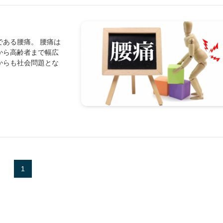
ある腰痛。 腰痛は
から高齢者まで幅広
からも社会問題とな
1